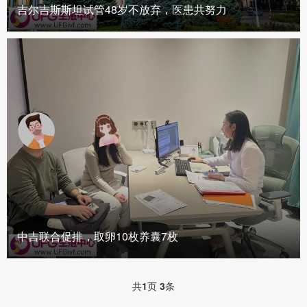
吉尔吉斯斯坦试管48岁不放弃，医患共努力
中吉联合促排，取卵10枚养囊7枚
共
1
页
3
条