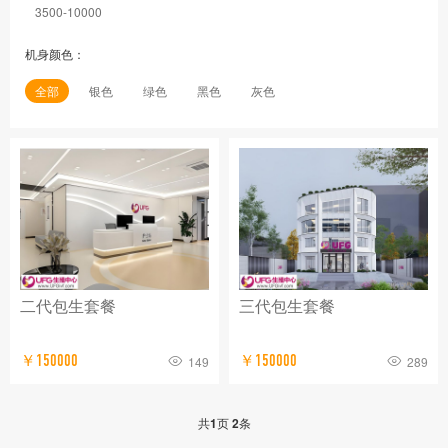
3500-10000
机身颜色：
全部
银色
绿色
黑色
灰色
二代包生套餐
三代包生套餐
￥150000
￥150000
149
289
共
1
页
2
条