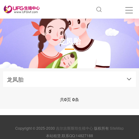
龙凤胎
龙凤胎
共
0
页
0
条
Copyright © 2025-2030
吉尔吉斯斯坦生殖中心
版权所有
SiteMap
本站租赁,联系QQ:14827188