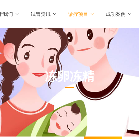
于我们
试管资讯
诊疗项目
成功案例
冻卵冻精