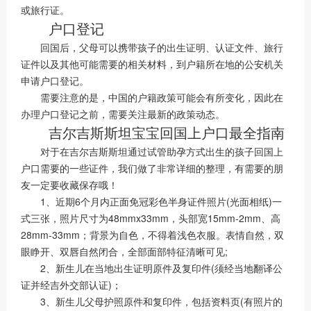
或旅行证。
户口登记
回国后，父母可以携带孩子的出生证明、认证文件、旅行
证件以及其他可能需要的相关材料，到户籍所在地的公安机关
申请户口登记。
需要注意的是，中国的户籍政策可能会有所变化，因此在
办理户口登记之前，需要关注最新的政策动态。
吉尔吉斯斯坦宝宝回国上户口最全指南
对于在吉尔吉斯斯坦通过试管助孕方式出生的孩子回国上
户口需要的一些证件，我们做了非常详细的整理，有需要的朋
友一定要收藏保存哦！
1、近期6个月内正面免冠彩色半身证件照片(光面相纸)一
式三张，照片尺寸为48mmx33mm，头部宽15mm-2mm、高
28mm-33mm；背景为自色，不得着浅色衣服。表情自然，双
眼睁开、双唇自然闭合，全部面部特征清晰可见;
2、新生儿在当地出生证明原件及复印件(须经当地翻译公
证并经吉外交部认证)；
3、新生儿父母护照原件和复印件，包括资料页(有照片的